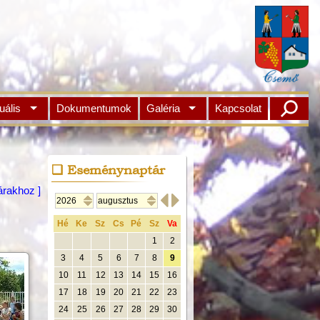
uális
Dokumentumok
Galéria
Kapcsolat
Eseménynaptár
árakhoz ]


Hé
Ke
Sz
Cs
Pé
Sz
Va
1
2
3
4
5
6
7
8
9
10
11
12
13
14
15
16
17
18
19
20
21
22
23
24
25
26
27
28
29
30