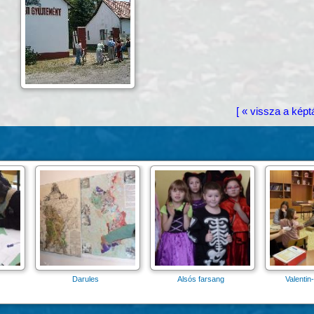
[ « vissza a képt
es
Alsós farsang
Valentin-nap 2026
Téli me