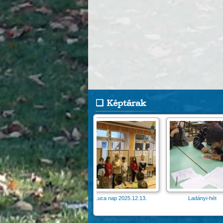
Képtárak
Luca nap 2025.12.13.
Ladányi-hét
Darul