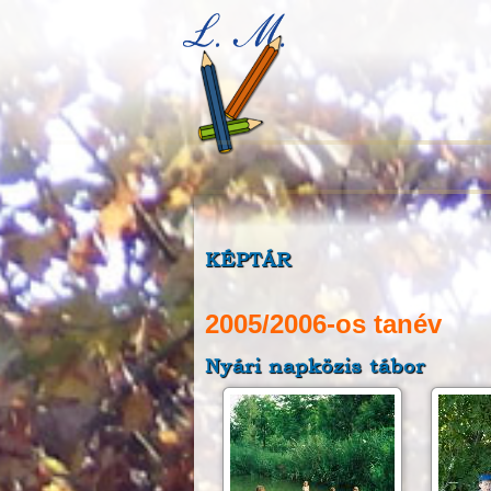
KÉPTÁR
2005/2006-os tanév
Nyári napközis tábor