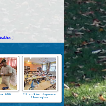
árakhoz ]
sék összefoglalása a
Sportnap
2.b osztályban