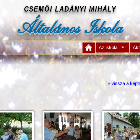
CSEMŐI LADÁNYI MIHÁLY
Általános Iskola
Az iskola
Akt
[ « vissza a képt