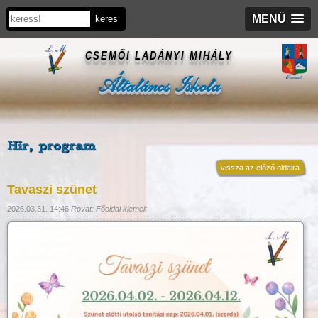
MENÜ
CSEMŐI LADÁNYI MIHÁLY
Általános Iskola
Hír, program
vissza az előző oldalra
Tavaszi szünet
2026.03.31. 14:46
Rovat: Főoldal kiemelt