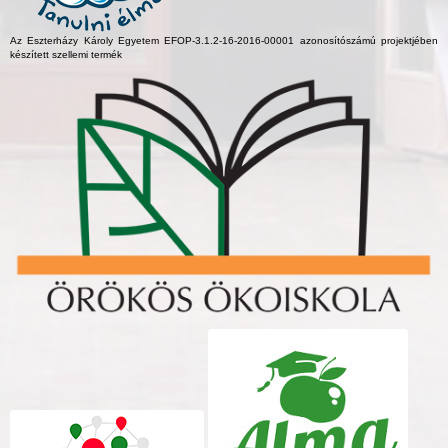
Az Eszterházy Károly Egyetem EFOP-3.1.2-16-2016-00001 azonosítószámú projektjében
készített szellemi termék