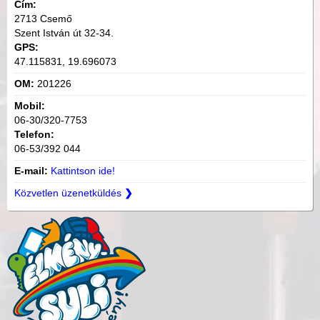
Cím:
2713 Csemő
Szent István út 32-34.
GPS:
47.115831, 19.696073
OM:
201226
Mobil:
06-30/320-7753
Telefon:
06-53/392 044
E-mail:
Kattintson ide!
Közvetlen üzenetküldés
❯